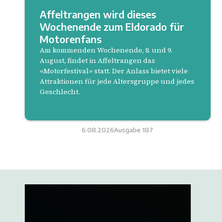
Affeltrangen wird dieses
Wochenende zum Eldorado für
Motorenfans
Am kommenden Wochenende, 8. und 9.
August, findet in Affeltrangen das
«Motorfestival» statt. Der Anlass bietet viele
Attraktionen für jede Altersgruppe und jedes
Geschlecht.
6.08.2026
Ausgabe
187