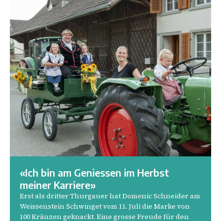
9.
«Ich bin am Geniessen im Herbst
meiner Karriere»
Erst als dritter Thurgauer hat Domenic Schneider am
Weissenstein Schwinget vom 11. Juli die Marke von
100 Kränzen geknackt. Eine grosse Freude für den