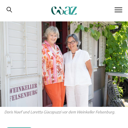
Doris Naef und Loretta Giacopuzzi vor dem Weinkeller Felsenburg.