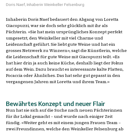
Doris Naef, Inhaberin Weinkeller Felsenburg
Inhaberin Doris Naef bedauert den Abgang von Loretta
Giacopuzzi, war sie doch sehr glücklich mit ihr als
Pächterin. «Sie hat mein ursprüngliches Konzept perfekt
umgesetzt, den Weinkeller mit viel Charme und
Leidenschaft geführt. Sie liebt gute Weine und hat ein
grosses Netzwerk zu Winzern», sagt die Künstlerin, welche
die Leidenschaft für gute Weine mit Giacopuzzi teilt. «Es
hat hier drin ja auch keine Küche, deshalb liegt der Fokus
auf dem Wein. Dazu braucht es interessante kalte Platten,
Focaccia oder Ähnliches. Das hat sehr gut gepasst in den
vergangenen Jahren mit Loretta und ihrem Team.»
Bewährtes Konzept und neuer Flair
Nun hat sie sich auf die Suche nach neuen Pächterinnen
für ihr Lokal gemacht – und wurde nach einiger Zeit
fündig. «Weiter geht es mit einem jungen Frauen-Team –
zwei Freundinnen, welche den Weinkeller Felsenburg ab