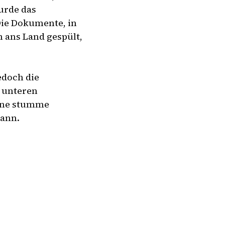
urde das
ie Dokumente, in
n ans Land gespült,
edoch die
 unteren
 eine stumme
kann.