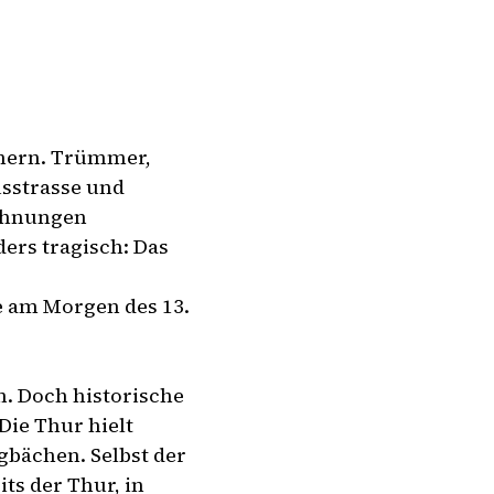
chern. Trümmer,
usstrasse und
ohnungen
ers tragisch: Das
e am Morgen des 13.
en. Doch historische
Die Thur hielt
gbächen. Selbst der
ts der Thur, in