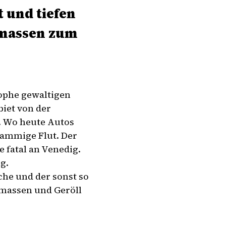
 und tiefen
rmassen zum
rophe gewaltigen
iet von der
. Wo heute Autos
hlammige Flut. Der
e fatal an Venedig.
g.
che und der sonst so
rmassen und Geröll