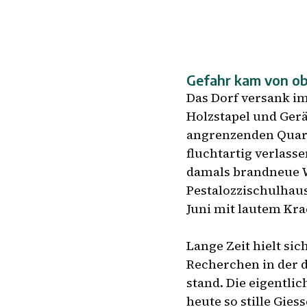
Gefahr kam von o
Das Dorf versank i
Holzstapel und Gerä
angrenzenden Quar
fluchtartig verlass
damals brandneue W
Pestalozzischulhaus
Juni mit lautem Kra
Lange Zeit hielt sic
Recherchen in der d
stand. Die eigentli
heute so stille Gie