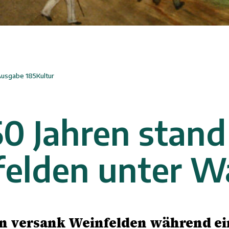
Ausgabe
185
Kultur
50 Jahren stand
elden unter W
en versank Weinfelden während ei