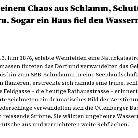
 einem Chaos aus Schlamm, Schutt
n. Sogar ein Haus fiel den Wasse
13. Juni 1876, erlebte Weinfelden eine Naturkatast
assen fluteten das Dorf und verwandelten das Geb
bis hin zum SBB-Bahndamm in eine Seenlandschaft
n flanieren, erstreckte sich damals eine trübe, sc
e Feldgasse – die heutige Rathausstrasse – erinnert
e zeichneten ein dramatisches Bild der Zerstörun
ederschläge verwandelten sich die Ottenberger Bä
in reissende Ströme. Sie wälzten ungeheure Wasse
grutsche aus und vernichteten weite Rebflächen.