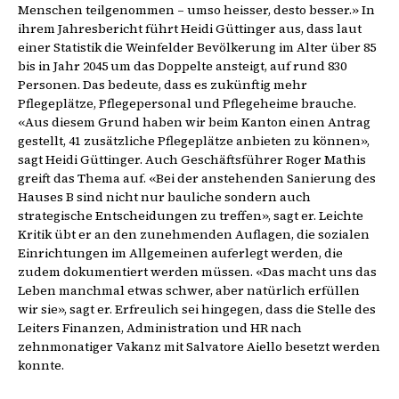
Menschen teilgenommen – umso heisser, desto besser.» In
ihrem Jahresbericht führt Heidi Güttinger aus, dass laut
einer Statistik die Weinfelder Bevölkerung im Alter über 85
bis in Jahr 2045 um das Doppelte ansteigt, auf rund 830
Personen. Das bedeute, dass es zukünftig mehr
Pflegeplätze, Pflegepersonal und Pflegeheime brauche.
«Aus diesem Grund haben wir beim Kanton einen Antrag
gestellt, 41 zusätzliche Pflegeplätze anbieten zu können»,
sagt Heidi Güttinger. Auch Geschäftsführer Roger Mathis
greift das Thema auf. «Bei der anstehenden Sanierung des
Hauses B sind nicht nur bauliche sondern auch
strategische Entscheidungen zu treffen», sagt er. Leichte
Kritik übt er an den zunehmenden Auflagen, die sozialen
Einrichtungen im Allgemeinen auferlegt werden, die
zudem dokumentiert werden müssen. «Das macht uns das
Leben manchmal etwas schwer, aber natürlich erfüllen
wir sie», sagt er. Erfreulich sei hingegen, dass die Stelle des
Leiters Finanzen, Administration und HR nach
zehnmonatiger Vakanz mit Salvatore Aiello besetzt werden
konnte.