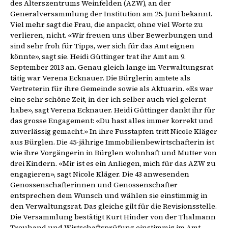
des Alterszentrums Weinfelden (AZW), an der
Generalversammlung der Institution am 25. Juni bekannt.
Viel mehr sagt die Frau, die anpackt, ohne viel Worte zu
verlieren, nicht. «Wir freuen uns über Bewerbungen und
sind sehr froh für Tipps, wer sich für das Amt eignen
könnte», sagt sie. Heidi Güttinger trat ihr Amt am 9.
September 2013 an. Genau gleich lange im Verwaltungsrat
tätig war Verena Ecknauer. Die Bürglerin amtete als
Vertreterin für ihre Gemeinde sowie als Aktuarin. «Es war
eine sehr schöne Zeit, in der ich selber auch viel gelernt
habe», sagt Verena Ecknauer. Heidi Güttinger dankt ihr für
das grosse Engagement: «Du hast alles immer korrekt und
zuverlässig gemacht.» In ihre Fusstapfen tritt Nicole Kläger
aus Bürglen. Die 45-jährige Immobilienbewirtschafterin ist
wie ihre Vorgängerin in Bürglen wohnhaft und Mutter von
drei Kindern. «Mir ist es ein Anliegen, mich für das AZW zu
engagieren», sagt Nicole Kläger. Die 43 anwesenden
Genossenschafterinnen und Genossenschafter
entsprechen dem Wunsch und wählen sie einstimmig in
den Verwaltungsrat. Das gleiche gilt für die Revisionsstelle.
Die Versammlung bestätigt Kurt Hinder von der Thalmann
Treuhand und Wirtschaftsprüfung einstimmig im Amt.