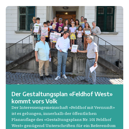
8.
Der Gestaltungsplan «Feldhof West»
kommt vors Volk
Der Interessengemeinschaft «Feldhof mit Vernunft»
ist es gelungen, innerhalb der öffentlichen
Planauflage des «Gestaltungsplans Nr. 101 Feldhof
West» genügend Unterschriften für ein Referendum