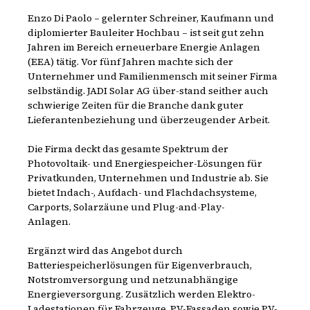
Enzo Di Paolo – gelernter Schreiner, Kaufmann und
diplomierter Bauleiter Hochbau – ist seit gut zehn
Jahren im Bereich erneuerbare Energie Anlagen
(EEA) tätig. Vor fünf Jahren machte sich der
Unternehmer und Familienmensch mit seiner Firma
selbständig. JADI Solar AG über-stand seither auch
schwierige Zeiten für die Branche dank guter
Lieferantenbeziehung und überzeugender Arbeit.
Die Firma deckt das gesamte Spektrum der
Photovoltaik- und Energiespeicher-Lösungen für
Privatkunden, Unternehmen und Industrie ab. Sie
bietet Indach-, Aufdach- und Flachdachsysteme,
Carports, Solarzäune und Plug-and-Play-
Anlagen.
Ergänzt wird das Angebot durch
Batteriespeicherlösungen für Eigenverbrauch,
Notstromversorgung und netzunabhängige
Energieversorgung. Zusätzlich werden Elektro-
Ladestationen für Fahrzeuge, PV-Fassaden sowie PV-