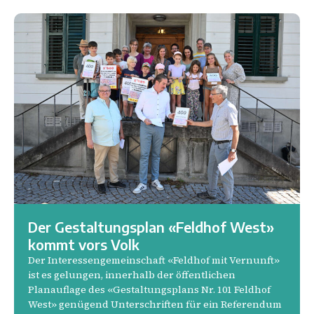
8.
Der Gestaltungsplan «Feldhof West»
kommt vors Volk
Der Interessengemeinschaft «Feldhof mit Vernunft»
ist es gelungen, innerhalb der öffentlichen
Planauflage des «Gestaltungsplans Nr. 101 Feldhof
West» genügend Unterschriften für ein Referendum