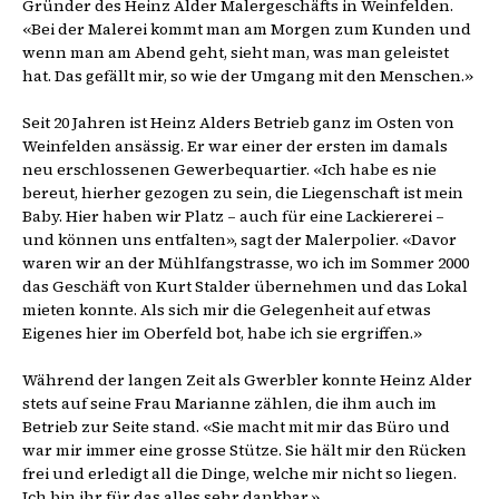
Gründer des Heinz Alder Malergeschäfts in Weinfelden.
«Bei der Malerei kommt man am Morgen zum Kunden und
wenn man am Abend geht, sieht man, was man geleistet
hat. Das gefällt mir, so wie der Umgang mit den Menschen.»
Seit 20 Jahren ist Heinz Alders Betrieb ganz im Osten von
Weinfelden ansässig. Er war einer der ersten im damals
neu erschlossenen Gewerbequartier. «Ich habe es nie
bereut, hierher gezogen zu sein, die Liegenschaft ist mein
Baby. Hier haben wir Platz – auch für eine Lackiererei –
und können uns entfalten», sagt der Malerpolier. «Davor
waren wir an der Mühlfangstrasse, wo ich im Sommer 2000
das Geschäft von Kurt Stalder übernehmen und das Lokal
mieten konnte. Als sich mir die Gelegenheit auf etwas
Eigenes hier im Oberfeld bot, habe ich sie ergriffen.»
Während der langen Zeit als Gwerbler konnte Heinz Alder
stets auf seine Frau Marianne zählen, die ihm auch im
Betrieb zur Seite stand. «Sie macht mit mir das Büro und
war mir immer eine grosse Stütze. Sie hält mir den Rücken
frei und erledigt all die Dinge, welche mir nicht so liegen.
Ich bin ihr für das alles sehr dankbar.»