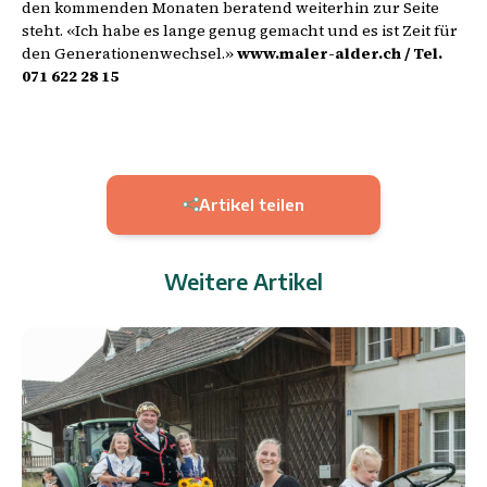
den kommenden Monaten beratend weiterhin zur Seite
steht. «Ich habe es lange genug gemacht und es ist Zeit für
den Generationenwechsel.»
www.maler-alder.ch / Tel.
071 622 28 15
Artikel teilen
Weitere Artikel
9.